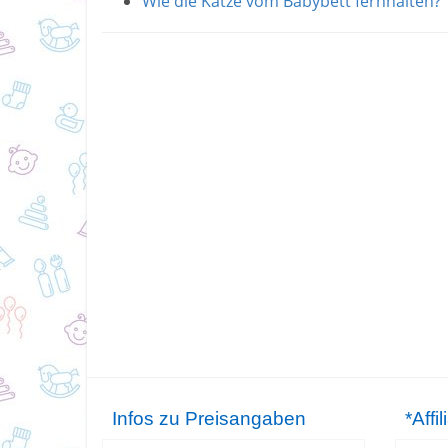
Wie die Katze vom Babybett fernhalten?
Infos zu Preisangaben
*Affi