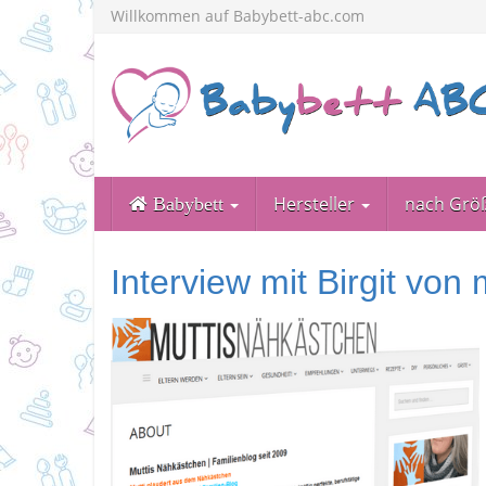
Skip
Willkommen auf Babybett-abc.com
to
main
content
Hersteller
nach Grö
Babybett
Interview mit Birgit von 