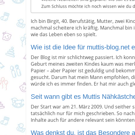
Zum Schluss möchte ich noch wissen wie du d
Ich bin Birgit, 40. Berufstätig, Mutter, zwei K
machmal scheitere ich kräftig. Manchmal bin 
wie das Leben eben so spielt.
Wie ist die Idee für muttis-blog.net
Der Blog ist mir schlichtweg passiert. Ich ko
Geburt meines zweiten Kindes kaum was merke
Papier – aber Papier ist geduldig und bekom
gesucht. Darum hat mein Mann empfohlen, die
würde ich es immer finden. Er hat mir auch gle
Seit wann gibt es Muttis Nähkästch
Der Start war am 21. März 2009. Und seither sc
tatsächlich nur für mich geschrieben. So na
Inhalte auch für andere relevant sein könnten
Was denkst du, ist das Besondere 