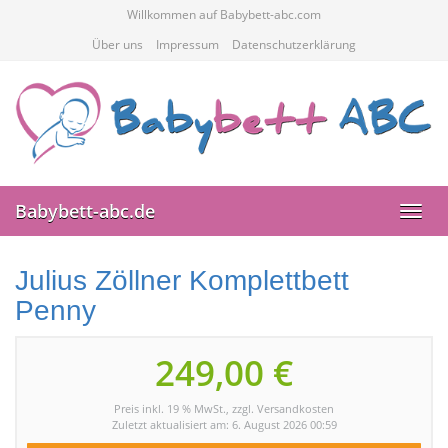
Skip
Willkommen auf Babybett-abc.com
to
Über uns
Impressum
Datenschutzerklärung
main
content
Babybett-abc.de
Toggl
navig
Julius Zöllner Komplettbett
Penny
249,00 €
Preis inkl. 19 % MwSt., zzgl. Versandkosten
Zuletzt aktualisiert am: 6. August 2026 00:59