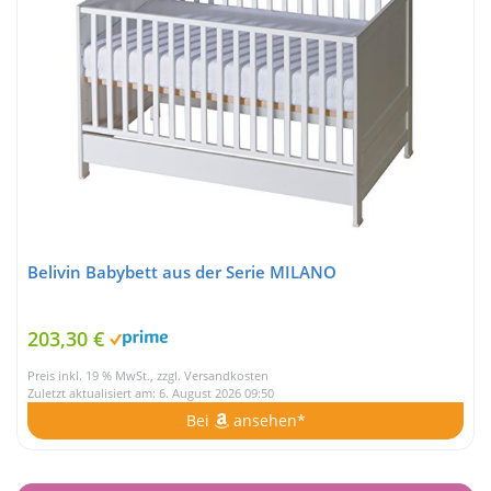
Belivin Babybett aus der Serie MILANO
203,30 €
Preis inkl. 19 % MwSt., zzgl. Versandkosten
Zuletzt aktualisiert am: 6. August 2026 09:50
Bei
ansehen*