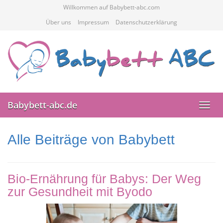
Skip
Willkommen auf Babybett-abc.com
to
Über uns
Impressum
Datenschutzerklärung
main
content
Babybett-abc.de
Toggl
navig
Alle Beiträge von
Babybett
Bio-Ernährung für Babys: Der Weg
zur Gesundheit mit Byodo